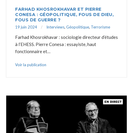
FARHAD KHOSROKHAVAR ET PIERRE
CONESA : GÉOPOLITIQUE, FOUS DE DIEU,
FOUS DE GUERRE ?
19 juin 2024
Interviews
,
Géopolitique
,
Terrorisme
Farhad Khosrokhavar : sociologie directeur d’études
à l’EHESS. Pierre Conesa : essayiste, haut
fonctionnaire et…
Voir la publication