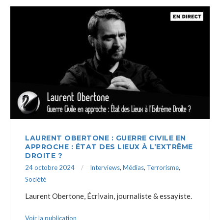
LAURENT OBERTONE : GUERRE CIVILE EN
APPROCHE : ÉTAT DES LIEUX À L’EXTRÊME
DROITE ?
24 octobre 2024
Interviews
,
Médias
,
Terrorisme
,
Société
Laurent Obertone, Écrivain, journaliste & essayiste.
Voir la publication