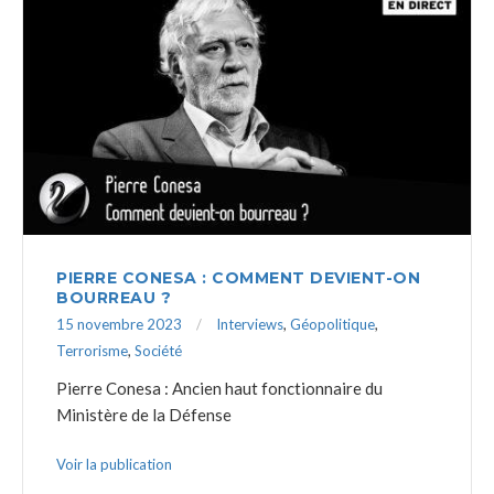
PIERRE CONESA : COMMENT DEVIENT-ON
BOURREAU ?
15 novembre 2023
Interviews
,
Géopolitique
,
Terrorisme
,
Société
Pierre Conesa : Ancien haut fonctionnaire du
Ministère de la Défense
Voir la publication