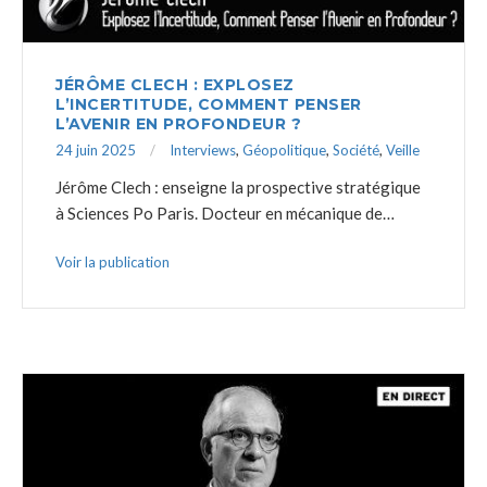
JÉRÔME CLECH : EXPLOSEZ
L’INCERTITUDE, COMMENT PENSER
L’AVENIR EN PROFONDEUR ?
24 juin 2025
Interviews
,
Géopolitique
,
Société
,
Veille
Jérôme Clech : enseigne la prospective stratégique
à Sciences Po Paris. Docteur en mécanique de…
Voir la publication