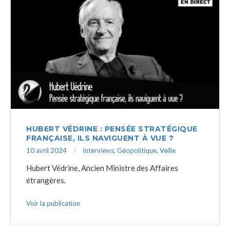
HUBERT VÉDRINE : PENSÉE STRATÉGIQUE
FRANÇAISE, ILS NAVIGUENT À VUE ?
10 avril 2024
Interviews
,
Géopolitique
,
Veille
Hubert Védrine, Ancien Ministre des Affaires
étrangères.
Voir la publication