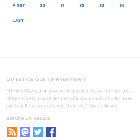
FIRST
30
31
32
33
34
LAST
QU’EST-CE QUE THINKERVIEW ?
"ThinkerView est un groupe indépendant issu d'internet, très
diffèrent de la plupart des think-tanks qui sont inféodés à des
partis politiques ou des intérêts privés." Marc Ullmann.
SUIVRE LA VEILLE