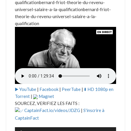
qualificationbernard-friot-theorie-du-revenu-
universel-salaire-a-la-qualificationbernard-friot-
theorie-du-revenu-universel-salaire-a-la-
qualification
▶️ YouTube
|
Facebook
|
PeerTube
|
⬇️ HD 1080p en
Torrent
|
Magnet
SOURCEZ, VERIFIEZ LES FAITS :
CaptainFact.io/videos/JDZG
|
S'inscrire à
CaptainFact
Lecteur