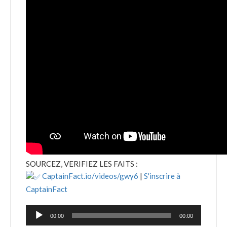
SOURCEZ, VERIFIEZ LES FAITS :
CaptainFact.io/videos/gwy6
|
S'inscrire à
CaptainFact
Lecteur
00:00
00:00
audio