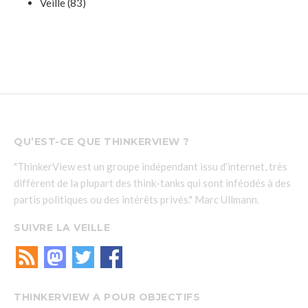
Veille
(83)
QU’EST-CE QUE THINKERVIEW ?
"ThinkerView est un groupe indépendant issu d'internet, très
diffèrent de la plupart des think-tanks qui sont inféodés à des
partis politiques ou des intérêts privés." Marc Ullmann.
SUIVRE LA VEILLE
THINKERVIEW A POUR OBJECTIFS