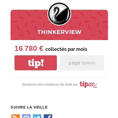
THINKERVIEW
16 780 €
collectés par
mois
tip!
2 050
tipeurs
Soutenez les créateurs du web sur
SUIVRE LA VEILLE