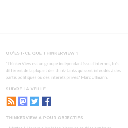
QU’EST-CE QUE THINKERVIEW ?
"ThinkerView est un groupe indépendant issu d'internet, très
diffèrent de la plupart des think-tanks qui sont inféodés à des
partis politiques ou des intérêts privés." Marc Ullmann.
SUIVRE LA VEILLE
THINKERVIEW A POUR OBJECTIFS
– Mettre à l’épreuve les idées/discours en décelant leurs