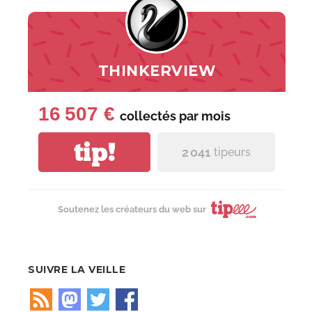
THINKERVIEW
16 507 €
collectés par
mois
tip!
2 041
tipeurs
Soutenez les créateurs du web sur
SUIVRE LA VEILLE