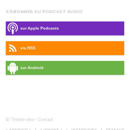
S’ABONNER AU PODCAST AUDIO
sur Apple Podcasts
via RSS
sur Android
© Thinkerview -
Contact
> ANDROID <
> IPHONE <
INTERVIEWS
RÉSEAUX