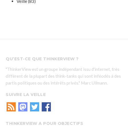
Veille
(83)
QU’EST-CE QUE THINKERVIEW ?
"ThinkerView est un groupe indépendant issu d'internet, très
diffèrent de la plupart des think-tanks qui sont inféodés à des
partis politiques ou des intérêts privés." Marc Ullmann.
SUIVRE LA VEILLE
THINKERVIEW A POUR OBJECTIFS