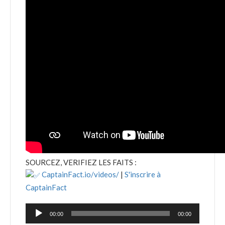
SOURCEZ, VERIFIEZ LES FAITS :
CaptainFact.io/videos/
|
S'inscrire à
CaptainFact
Lecteur
00:00
00:00
audio