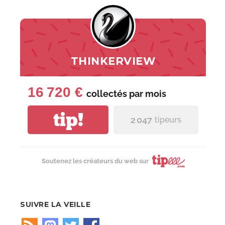
THINKERVIEW
16 720 €
collectés par
mois
tip!
2 047
tipeurs
Soutenez les créateurs du web sur
SUIVRE LA VEILLE