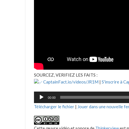
SOURCEZ, VERIFIEZ LES FAITS :
CaptainFact.io/videos/JR1M
|
S'inscrire à C
Lecteur
00:00
audio
Télécharger le fichier
|
Jouer dans une nouvelle fe
Cette œuvre vidéo et sonore de
Thinkerview
est m