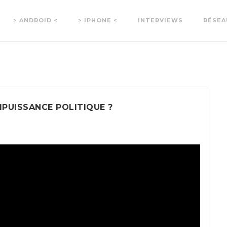
> ANDROID <
> IPHONE <
INTERVIEWS
RÉSEA
MPUISSANCE POLITIQUE ?