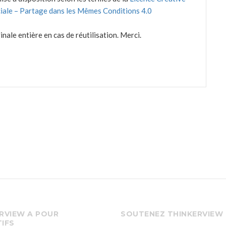
augmenter
iale – Partage dans les Mêmes Conditions 4.0
ou
diminuer
nale entière en cas de réutilisation. Merci.
le
volume.
RVIEW A POUR
SOUTENEZ THINKERVIEW
IFS