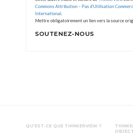
Commons Attribution – Pas d’Utilisation Commerc
International
.
Mettre obligatoirement un lien vers la source origi
SOUTENEZ-NOUS
QU’EST-CE QUE THINKERVIEW ?
THINKE
OBJECT