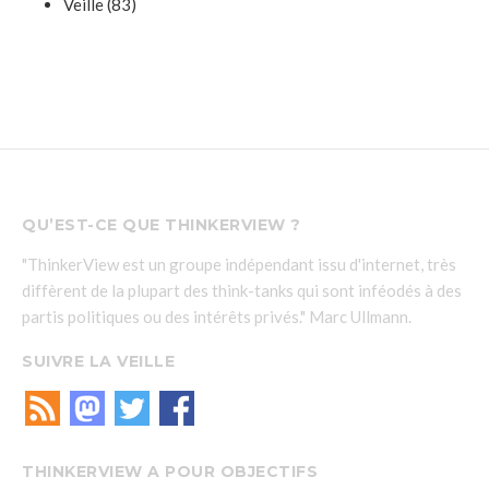
Veille
(83)
QU’EST-CE QUE THINKERVIEW ?
"ThinkerView est un groupe indépendant issu d'internet, très
diffèrent de la plupart des think-tanks qui sont inféodés à des
partis politiques ou des intérêts privés." Marc Ullmann.
SUIVRE LA VEILLE
THINKERVIEW A POUR OBJECTIFS