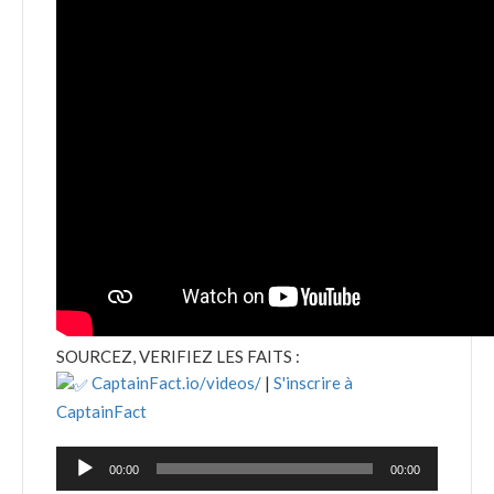
SOURCEZ, VERIFIEZ LES FAITS :
CaptainFact.io/videos/
|
S'inscrire à
CaptainFact
Lecteur
00:00
00:00
audio