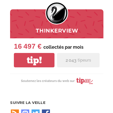
THINKERVIEW
16 497 €
collectés par
mois
tip!
2 043
tipeurs
Soutenez les créateurs du web sur
SUIVRE LA VEILLE