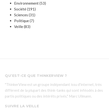
Environnement
(53)
Société
(191)
Sciences
(31)
Politique
(7)
Veille
(83)
QU’EST-CE QUE THINKERVIEW ?
"ThinkerView est un groupe indépendant issu d'internet, très
diffèrent de la plupart des think-tanks qui sont inféodés à des
partis politiques ou des intérêts privés." Marc Ullmann.
SUIVRE LA VEILLE