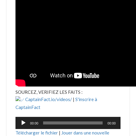
SOURCEZ, VERIFIEZ LES FAITS :
CaptainFact.io/videos/
|
S'inscrire à
CaptainFact
Lecteur
00:00
00:00
audio
Télécharger le fichier
|
Jouer dans une nouvelle