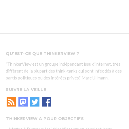
QU’EST-CE QUE THINKERVIEW ?
"ThinkerView est un groupe indépendant issu d'internet, très
diffèrent de la plupart des think-tanks qui sont inféodés à des
partis politiques ou des intérêts privés." Marc Ullmann.
SUIVRE LA VEILLE
THINKERVIEW A POUR OBJECTIFS
– Mettre à l’épreuve les idées/discours en décelant leurs