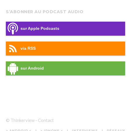
S’ABONNER AU PODCAST AUDIO
sur Apple Podcasts
via RSS
sur Android
© Thinkerview -
Contact
> ANDROID <
> IPHONE <
INTERVIEWS
RÉSEAUX