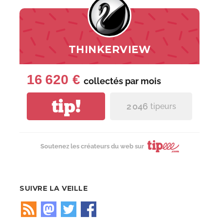
THINKERVIEW
16 620 €
collectés par
mois
tip!
2 046
tipeurs
Soutenez les créateurs du web sur
SUIVRE LA VEILLE