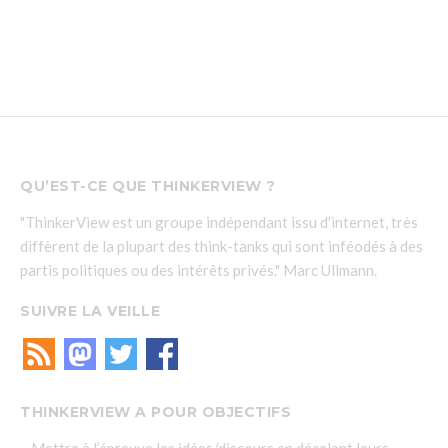
QU’EST-CE QUE THINKERVIEW ?
"ThinkerView est un groupe indépendant issu d'internet, très
diffèrent de la plupart des think-tanks qui sont inféodés à des
partis politiques ou des intérêts privés." Marc Ullmann.
SUIVRE LA VEILLE
THINKERVIEW A POUR OBJECTIFS
– Mettre à l’épreuve les idées/discours en décelant leurs