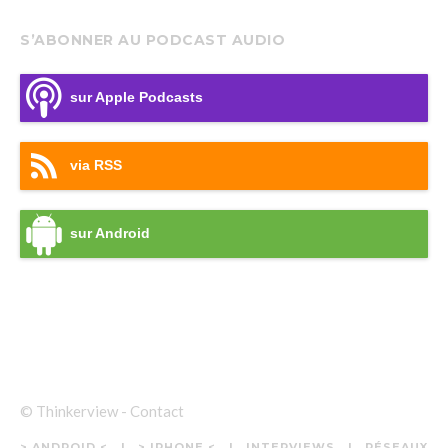
S’ABONNER AU PODCAST AUDIO
sur Apple Podcasts
via RSS
sur Android
© Thinkerview -
Contact
> ANDROID <
> IPHONE <
INTERVIEWS
RÉSEAUX