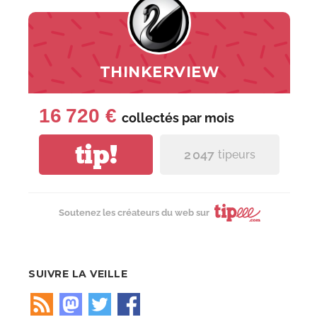
THINKERVIEW
16 720 €
collectés par
mois
tip!
2 047
tipeurs
Soutenez les créateurs du web sur
SUIVRE LA VEILLE