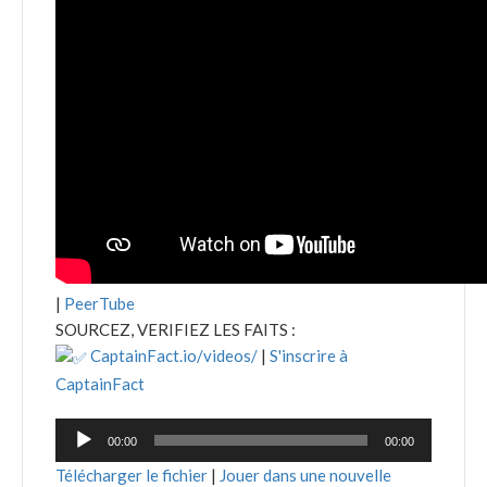
|
PeerTube
SOURCEZ, VERIFIEZ LES FAITS :
CaptainFact.io/videos/
|
S'inscrire à
CaptainFact
Lecteur
00:00
00:00
audio
Télécharger le fichier
|
Jouer dans une nouvelle