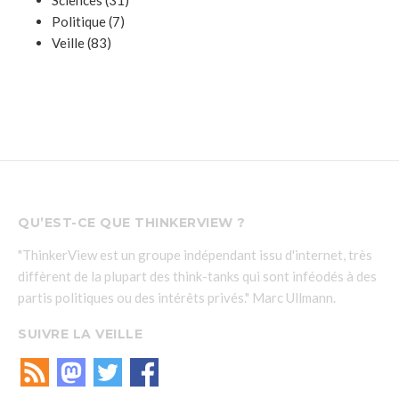
Politique
(7)
Veille
(83)
QU’EST-CE QUE THINKERVIEW ?
"ThinkerView est un groupe indépendant issu d'internet, très
diffèrent de la plupart des think-tanks qui sont inféodés à des
partis politiques ou des intérêts privés." Marc Ullmann.
SUIVRE LA VEILLE