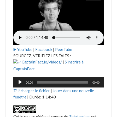
▶️ YouTube
|
Facebook
|
PeerTube
SOURCEZ, VERIFIEZ LES FAITS :
CaptainFact.io/videos/
|
S'inscrire à
CaptainFact
Lecteur
00:00
00:00
audio
Télécharger le fichier
|
Jouer dans une nouvelle
fenêtre
|
Durée: 1:14:48
Cette œuvre vidéo et sonore de
Thinkerview
est