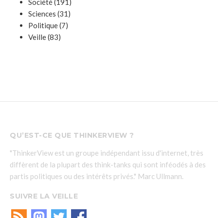
Société
(191)
Sciences
(31)
Politique
(7)
Veille
(83)
QU’EST-CE QUE THINKERVIEW ?
"ThinkerView est un groupe indépendant issu d'internet, très
diffèrent de la plupart des think-tanks qui sont inféodés à des
partis politiques ou des intérêts privés." Marc Ullmann.
SUIVRE LA VEILLE