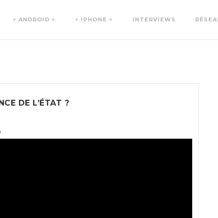
> ANDROID <
> IPHONE <
INTERVIEWS
RÉSEA
NCE DE L’ÉTAT ?
9