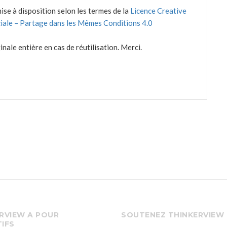
pour
ise à disposition selon les termes de la
Licence Creative
augmenter
iale – Partage dans les Mêmes Conditions 4.0
ou
diminuer
nale entière en cas de réutilisation. Merci.
le
volume.
RVIEW A POUR
SOUTENEZ THINKERVIEW
IFS