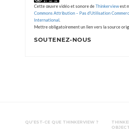
Cette œuvre vidéo et sonore de
Thinkerview
est m
Commons Attribution – Pas d’Utilisation Commerc
International
.
Mettre obligatoirement un lien vers la source origi
SOUTENEZ-NOUS
QU’EST-CE QUE THINKERVIEW ?
THINKE
OBJECT