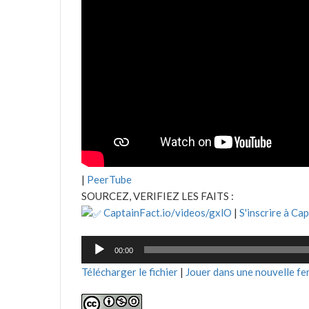
|
PeerTube
SOURCEZ, VERIFIEZ LES FAITS :
CaptainFact.io/videos/gxlO
|
S'inscrire à Ca
Lecteur
00:00
audio
Télécharger le fichier
|
Jouer dans une nouvelle fe