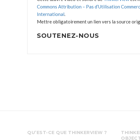
Commons Attribution – Pas d’Utilisation Commerc
International
.
Mettre obligatoirement un lien vers la source origi
SOUTENEZ-NOUS
QU’EST-CE QUE THINKERVIEW ?
THINKE
OBJECT