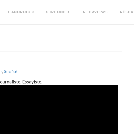
> ANDROID <
> IPHONE <
INTERVIEWS
RÉSEA
as
,
Société
ournaliste. Essayiste.