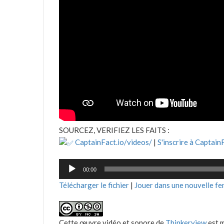
SOURCEZ, VERIFIEZ LES FAITS :
CaptainFact.io/videos/
|
S'inscrire à Captain
Lecteur
00:00
audio
Télécharger le fichier
|
Jouer dans une nouvelle fe
Cette œuvre vidéo et sonore de
Thinkerview
est m