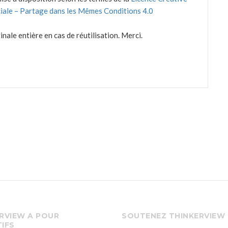
augmenter
iale – Partage dans les Mêmes Conditions 4.0
ou
diminuer
nale entière en cas de réutilisation. Merci.
le
volume.
RVIEW A POUR
SOUTENEZ THINKERVIEW
IFS