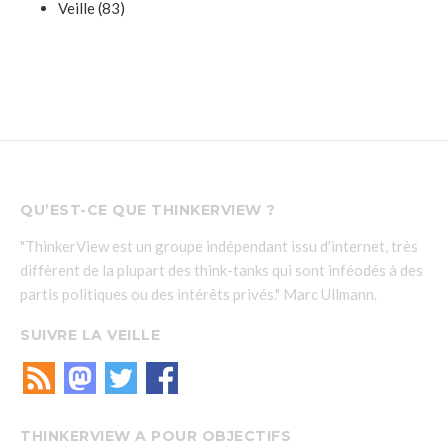
Veille
(83)
QU’EST-CE QUE THINKERVIEW ?
"ThinkerView est un groupe indépendant issu d'internet, très
diffèrent de la plupart des think-tanks qui sont inféodés à des
partis politiques ou des intérêts privés." Marc Ullmann.
SUIVRE LA VEILLE
THINKERVIEW A POUR OBJECTIFS