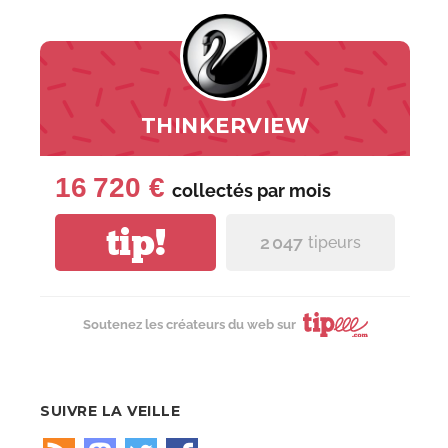
THINKERVIEW
16 720 €
collectés par
mois
tip!
2 047
tipeurs
Soutenez les créateurs du web sur
SUIVRE LA VEILLE