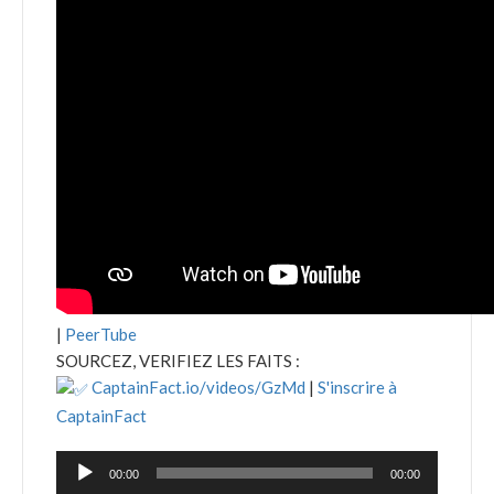
|
PeerTube
SOURCEZ, VERIFIEZ LES FAITS :
CaptainFact.io/videos/GzMd
|
S'inscrire à
CaptainFact
Lecteur
00:00
00:00
audio