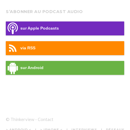
S’ABONNER AU PODCAST AUDIO
sur Apple Podcasts
via RSS
sur Android
© Thinkerview -
Contact
> ANDROID <
> IPHONE <
INTERVIEWS
RÉSEAUX