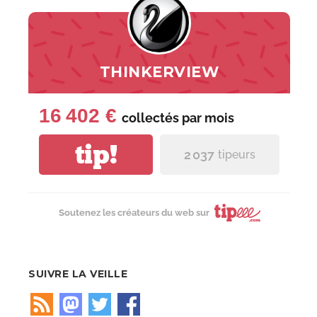
THINKERVIEW
16 402 €
collectés par
mois
tip!
2 037
tipeurs
Soutenez les créateurs du web sur
SUIVRE LA VEILLE