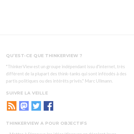
QU’EST-CE QUE THINKERVIEW ?
"ThinkerView est un groupe indépendant issu d'internet, très
diffèrent de la plupart des think-tanks qui sont inféodés à des
partis politiques ou des intérêts privés." Marc Ullmann.
SUIVRE LA VEILLE
THINKERVIEW A POUR OBJECTIFS
– Mettre à l’épreuve les idées/discours en décelant leurs