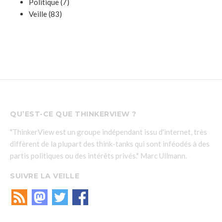
Politique
(7)
Veille
(83)
QU’EST-CE QUE THINKERVIEW ?
"ThinkerView est un groupe indépendant issu d'internet, très
diffèrent de la plupart des think-tanks qui sont inféodés à des
partis politiques ou des intérêts privés." Marc Ullmann.
SUIVRE LA VEILLE