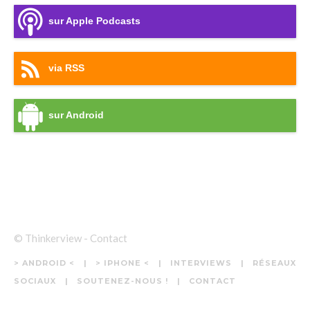
sur Apple Podcasts
via RSS
sur Android
© Thinkerview -
Contact
> ANDROID <
> IPHONE <
INTERVIEWS
RÉSEAUX
SOCIAUX
SOUTENEZ-NOUS !
CONTACT