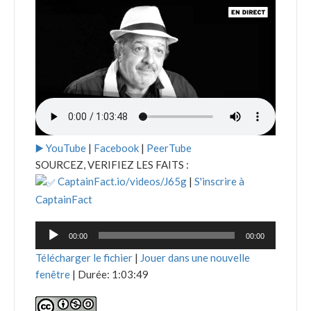
▶️ YouTube
|
Facebook
|
PeerTube
SOURCEZ, VERIFIEZ LES FAITS :
CaptainFact.io/videos/J65g
|
S'inscrire à
CaptainFact
Lecteur
00:00
00:00
audio
Télécharger le fichier
|
Jouer dans une nouvelle
fenêtre
|
Durée: 1:03:49