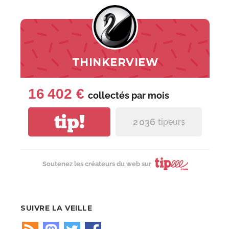
THINKERVIEW
16 402 €
collectés par
mois
tip!
2 036
tipeurs
Soutenez les créateurs du web sur
SUIVRE LA VEILLE