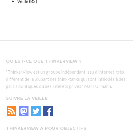
Veille
(83)
QU’EST-CE QUE THINKERVIEW ?
"ThinkerView est un groupe indépendant issu d'internet, très
diffèrent de la plupart des think-tanks qui sont inféodés à des
partis politiques ou des intérêts privés." Marc Ullmann.
SUIVRE LA VEILLE
THINKERVIEW A POUR OBJECTIFS