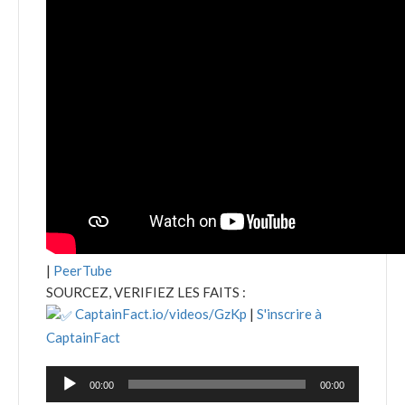
|
PeerTube
SOURCEZ, VERIFIEZ LES FAITS :
CaptainFact.io/videos/GzKp
|
S'inscrire à
CaptainFact
Lecteur
00:00
00:00
audio