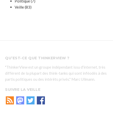
Politique
(7)
Veille
(83)
QU’EST-CE QUE THINKERVIEW ?
"ThinkerView est un groupe indépendant issu d'internet, très
diffèrent de la plupart des think-tanks qui sont inféodés à des
partis politiques ou des intérêts privés." Marc Ullmann.
SUIVRE LA VEILLE