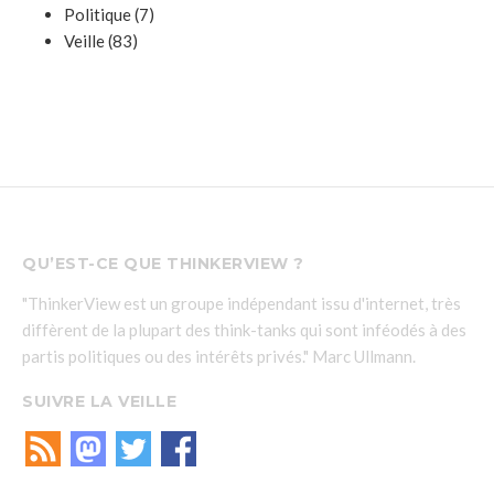
Politique
(7)
Veille
(83)
QU’EST-CE QUE THINKERVIEW ?
"ThinkerView est un groupe indépendant issu d'internet, très
diffèrent de la plupart des think-tanks qui sont inféodés à des
partis politiques ou des intérêts privés." Marc Ullmann.
SUIVRE LA VEILLE